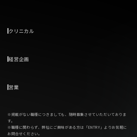
私たちは画像データと最先端の深層学習技術を駆使し、外科
医の手術を未来へと導く支援システムを開発する会社です。
業務内容
AIリサーチャー
arrow_drop_up
そこで、私たちは未知の挑戦に取り組み、持てる技術全てを
私たちは画像データと最先端の深層学習技術を駆使し、外科
注ぎ込んだ製品をこれからも創り出していきます。そのスト
医の手術を未来へと導く支援システムを開発する会社です。
クリニカル
ーリーに共感し、未知なる領域への興奮を感じるエンジニア
業務内容
そこで、私たちは未知の挑戦に取り組み、持てる技術全てを
の方々、ぜひお力を貸してください。
私たちは画像データと最先端の深層学習技術を駆使し、外科
注ぎ込んだ製品をこれからも創り出していきます。そのスト
外科医療AIにおけるクリニカルリード
arrow_drop_up
医の手術を未来へと導く支援システムを開発する会社です。
ーリーに共感し、未知なる領域への興奮を感じるエンジニア
【弊社の魅力】
私たちは未知の挑戦に取り組み、持てる技術全てを注ぎ込ん
の方々、ぜひお力を貸してください。
経営企画
・革新的な医療機器であり、世界初のプロダクトです。
だ製品をこれからも創り出していきます。そのストーリーに
業務内容
・すでに高い精度を達成しており、国際学会など含め多くの
共感し、未知なる領域への興奮を感じるエンジニアの方々、
私たちは画像データと最先端の深層学習技術を駆使し、外科
【弊社の魅力】
人事企画/組織戦略担当
arrow_drop_up
学術報告が可能です。
ぜひお力を貸してください。
医の手術を未来へと導く支援システムを開発する会社です。
・革新的な医療機器であり、世界初のプロダクトです。
・社内に外科医がいるためフィードバックを受けやすい環境
臨床現場で培われた解剖や手術手技の知見をAIに落とし込む
・すでに高い精度を達成しており、国際学会など含め多くの
営業
です。共同研究機関も日本中にあり、多くのフィードバック
【弊社の魅力】
ことで、より精度の高い手術支援を実現しようとしていま
業務内容
学術報告が可能です。
が得られます。
・革新的な医療機器であり、世界初のプロダクトです。
す。現場で得た知見を、これからの医療を支える技術へと橋
弊社では、まだこの世の中にない手術支援人工知能（AI）プ
・社内に外科医がいるためフィードバックを受けやすい環境
営業担当者（全国）
arrow_drop_up
・フルリモートやハイブリッドでの働き方については柔軟に
・すでに高い精度を達成しており、国際学会など含め多くの
渡ししていただく仕事です。
ログラム医療機器（SaMD；Software as a Medical
です。共同研究機関も日本中にあり、多くのフィードバック
活躍いただけます。
学術報告が可能です。
Device）を開発しております。医療機器製品を世界で初め
が得られます。
※掲載がない職種につきましても、随時募集させていただいておりま
・社内に外科医がいるためフィードバックを受けやすい環境
【弊社の魅力】
て上市する目標を掲げ、多くの社員と開発を進めておりま
業務内容
す。
・フルリモートやハイブリッドでの働き方については柔軟に
【業務内容】
です。共同研究機関も日本中にあり、多くのフィードバック
・革新的な医療機器であり、世界初のプロダクトです。
す。事業ステージの成長と人員拡大のため人事企画担当者様
世界初・日本発！手術動画AI解析システムの営業担当者（全
※職種に関わらず、弊社にご興味がある方は「ENTRY」よりお気軽に
活躍いただけます。
・ソフトウェアの設計、実装
お問合せください。
が得られます。
・すでに高い精度を達成しており、国際学会など含め多くの
を募集しております。
国）
・自社製品の機能拡張