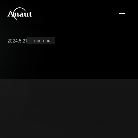
2024.5.21
EXHIBITION
第22回日本ヘルニア学会学術集会
アナウト株式会社 展示ブース（朱鷺メッセ 新潟コンベン
ションセンター）